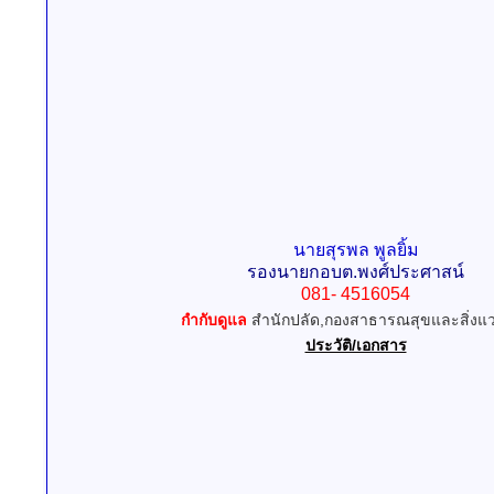
นายสุรพล พูลยิ้ม
รองนายกอบต.พงศ์ประศาสน์
081- 4516054
กำกับดูแล
สำนักปลัด,กองสาธารณสุขและสิ่งแ
ประวัติ/เอกสาร