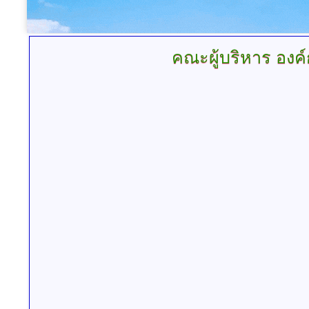
คณะผู้บริหาร องค